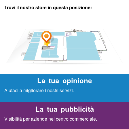
Trovi il nostro store in questa posizione:
A
r
c
o
b
a
La tua opinione
Aiutaci a migliorare i nostri servizi.
l
e
La tua pubblicità
Visibilità per aziende nel centro commerciale.
n