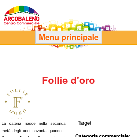
Salta
al
contenuto
principale
C
Menu principale
e
n
Follie d'oro
t
r
o
C
Target
La catena
nasce nella seconda
metà degli anni novanta quando il
Categoria commerciale: