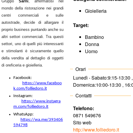
o
Gruppo
Sarni
, affermatosi nel
mondo della ristorazione nei grandi
Gioielleria
m
centri commerciali e sulle
autostrade, decide di allargare il
Target:
m
proprio business puntando anche su
Bambino
altri settori commerciali. Tra questi
e
Donna
settori, uno di quelli più interessanti
Uomo
e stimolanti è sicuramente quello
r
della vendita al dettaglio di oggetti
di oreficeria e gioielleria.
Orari
c
Lunedì - Sabato:
9:15-13:30 
Facebook:
https://www.faceboo
Domenica:
10:00-13:30 , 16
i
k.com/folliedoro.it
Contatti
Instagram:
a
https://www.instagra
m.com/folliedoro.it
Telefono:
l
0871 549676
WhatsApp:
https://wa.me/393406
Sito web
594798
e
http://www.folliedoro.it