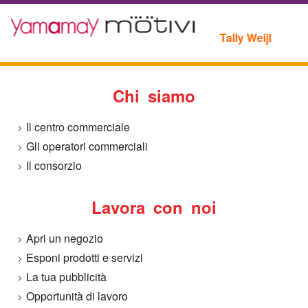
o
Tally Weijl
a
M
Chi siamo
e
Il centro commerciale
l
Gli operatori commerciali
Il consorzio
f
Lavora con noi
i
Apri un negozio
Esponi prodotti e servizi
La tua pubblicità
Opportunità di lavoro