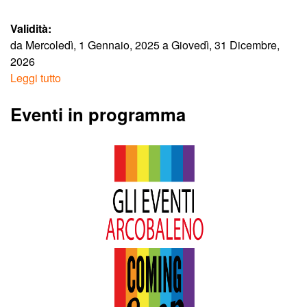
A
Validità:
da
Mercoledì, 1 Gennaio, 2025
a
Giovedì, 31 Dicembre,
r
2026
Leggi tutto
c
Eventi in programma
o
b
a
l
e
n