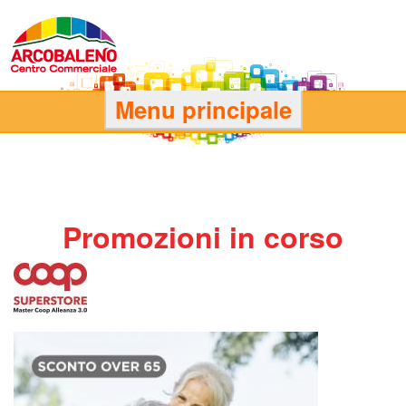
Salta
al
contenuto
principale
C
Menu principale
e
n
Promozioni in corso
t
r
o
C