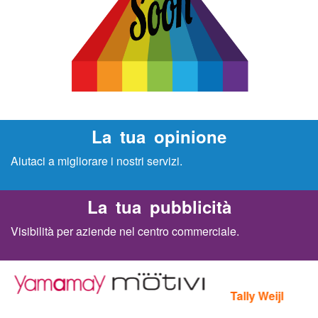
o
a
M
e
La tua opinione
l
Aiutaci a migliorare i nostri servizi.
f
La tua pubblicità
i
Visibilità per aziende nel centro commerciale.
Tally Weijl