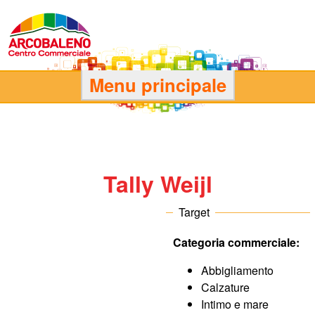
Salta
al
contenuto
principale
C
Menu principale
e
n
Tally Weijl
t
Target
r
Categoria commerciale:
o
Abbigliamento
C
Calzature
Intimo e mare