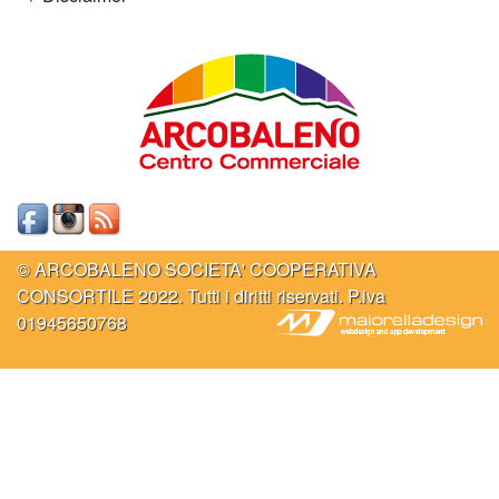
© ARCOBALENO SOCIETA' COOPERATIVA
CONSORTILE 2022. Tutti i diritti riservati. P.iva
01945650768