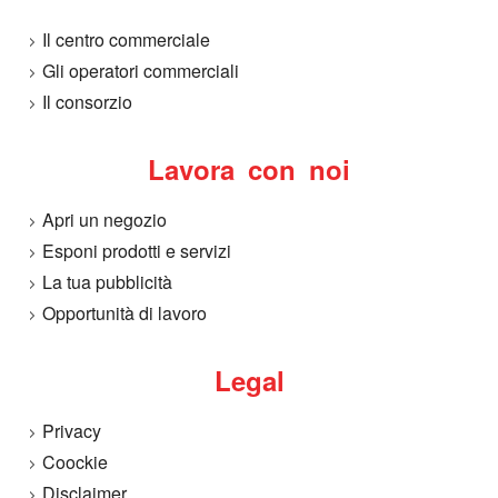
o
Il centro commerciale
Gli operatori commerciali
a
Il consorzio
M
Lavora con noi
e
Apri un negozio
l
Esponi prodotti e servizi
La tua pubblicità
f
Opportunità di lavoro
i
Legal
Privacy
Coockie
Disclaimer