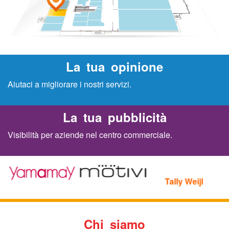
A
r
La tua opinione
c
Aiutaci a migliorare i nostri servizi.
o
La tua pubblicità
b
Visibilità per aziende nel centro commerciale.
a
l
Tally Weijl
e
n
Chi siamo